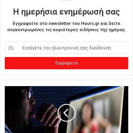
Η ημερήσια ενημέρωσή σας
Εγγραφείτε στο newsletter του Hours.gr και δείτε
συγκεντρωμένες τις κυριότερες ειδήσεις της ημέρας.
Ε
ι
σ
ά
γ
ε
τ
ε
τ
η
ν
η
λ
ε
κ