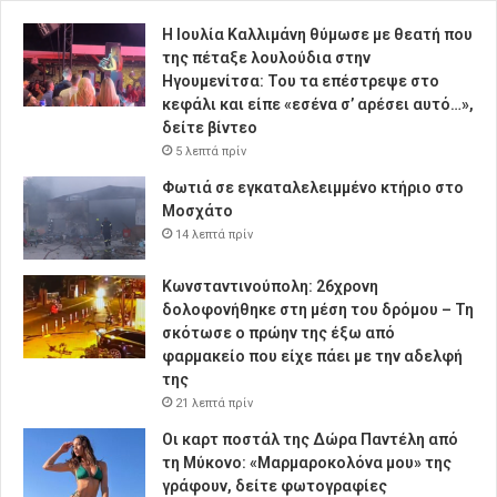
Η Ιουλία Καλλιμάνη θύμωσε με θεατή που
της πέταξε λουλούδια στην
Ηγουμενίτσα: Του τα επέστρεψε στο
κεφάλι και είπε «εσένα σ’ αρέσει αυτό…»,
δείτε βίντεο
5 λεπτά πρίν
Φωτιά σε εγκαταλελειμμένο κτήριο στο
Μοσχάτο
14 λεπτά πρίν
Κωνσταντινούπολη: 26χρονη
δολοφονήθηκε στη μέση του δρόμου – Τη
σκότωσε ο πρώην της έξω από
φαρμακείο που είχε πάει με την αδελφή
της
21 λεπτά πρίν
Οι καρτ ποστάλ της Δώρα Παντέλη από
τη Μύκονο: «Μαρμαροκολόνα μου» της
γράφουν, δείτε φωτογραφίες