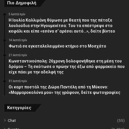
Πιο Δημοφιλή
5 λεπτά πρίν
Η Ιουλία Καλλιμάνη θύμωσε με θεατή που της πέταξε
λουλούδια στην Ηγουμενίτσα: Του τα επέστρεψε στο
κεφάλι και είπε «εσένα σ’ αρέσει αυτό…», δείτε βίντεο
14 λεπτά πρίν
Φωτιά σε εγκαταλελειμμένο κτήριο στο Μοσχάτο
21 λεπτά πρίν
Κωνσταντινούπολη: 26χρονη δολοφονήθηκε στη μέση του
δρόμου – Τη σκότωσε ο πρώην της έξω από φαρμακείο που
είχε πάει με την αδελφή της
31 λεπτά πρίν
Οι καρτ ποστάλ της Δώρα Παντέλη από τη Μύκονο:
«Μαρμαροκολόνα μου» της γράφουν, δείτε φωτογραφίες
Κατηγορίες
Chat
(55)