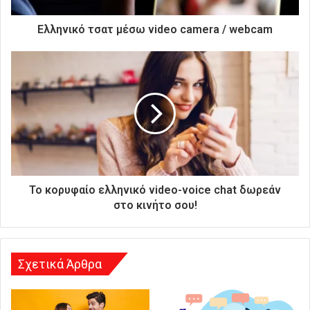
τ
ρ
Ελληνικό τσατ μέσω video camera / webcam
ο
ν
ι
κ
ή
σ
α
ς
δ
ι
ε
To κορυφαίο ελληνικό video-voice chat δωρεάν
ύ
στο κινήτο σου!
θ
υ
ν
σ
Σχετικά Άρθρα
η