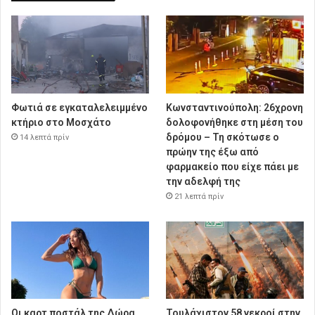
Φωτιά σε εγκαταλελειμμένο
Κωνσταντινούπολη: 26χρονη
κτήριο στο Μοσχάτο
δολοφονήθηκε στη μέση του
δρόμου – Τη σκότωσε ο
14 λεπτά πρίν
πρώην της έξω από
φαρμακείο που είχε πάει με
την αδελφή της
21 λεπτά πρίν
Οι καρτ ποστάλ της Δώρα
Τουλάχιστον 58 νεκροί στην