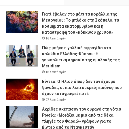
Γιατί έβαλαν στο μάτι τα κοράλλια της
Μεσογείου: Το μπλόκο στη Σκόπελο, τα
κοσμήματα εκατομμυρίων και η
καταστροφή του «κόκκινου χρυσού»
16 λεπτά πρίν
Πώς μπήκε η γαλλική σφραγίδα στο
καλώδιο Ελλάδας-Κύπρου: Η
γεωπολιτική σημασία της εμπλοκής της
Meridiam
18 λεπτά πρίν
Βίντεο: Ο Ήλιος όπως δεν τον έχουμε
ξαναδεί, οι πιο λεπτομερείς εικόνες που
έχουν καταγραφεί ποτέ
27 λεπτά πρίν
Ακρίδες σκέπασαν τον ουρανό στη νότια
Ρωσία: «Μοιάζει με μια από τις δέκα
πληγές του Φαραώ» γράφουν για το
βίντεο από το Νταγκεστάν