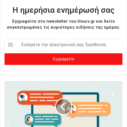
Η ημερήσια ενημέρωσή σας
Εγγραφείτε στο newsletter του Hours.gr και δείτε
συγκεντρωμένες τις κυριότερες ειδήσεις της ημέρας.
Ε
ι
σ
ά
γ
ε
τ
ε
τ
η
ν
η
λ
ε
κ