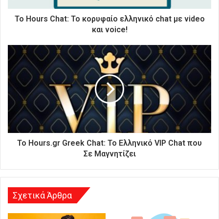
τ
ρ
Το Hours Chat: Το κορυφαίο ελληνικό chat με video
ο
και voice!
ν
ι
κ
ή
σ
α
ς
δ
ι
ε
ύ
Το Hours.gr Greek Chat: Το Ελληνικό VIP Chat που
θ
Σε Μαγνητίζει
υ
ν
σ
η
Σχετικά Άρθρα