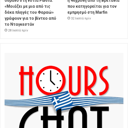
ουρανό στη νότια Ρωσία:
η 46χρονη από τη Βρετανία
«Μοιάζει με μια από τις
που κατηγορείται για τον
δέκα πληγές του Φαραώ»
εμπρησμό στη Marfin
γράφουν για το βίντεο από
32 λεπτά πρίν
το Νταγκεστάν
28 λεπτά πρίν