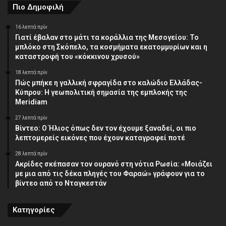
Πιο Δημοφιλή
16 λεπτά πρίν
Γιατί έβαλαν στο μάτι τα κοράλλια της Μεσογείου: Το
μπλόκο στη Σκόπελο, τα κοσμήματα εκατομμυρίων και η
καταστροφή του «κόκκινου χρυσού»
18 λεπτά πρίν
Πώς μπήκε η γαλλική σφραγίδα στο καλώδιο Ελλάδας-
Κύπρου: Η γεωπολιτική σημασία της εμπλοκής της
Meridiam
27 λεπτά πρίν
Βίντεο: Ο Ήλιος όπως δεν τον έχουμε ξαναδεί, οι πιο
λεπτομερείς εικόνες που έχουν καταγραφεί ποτέ
28 λεπτά πρίν
Ακρίδες σκέπασαν τον ουρανό στη νότια Ρωσία: «Μοιάζει
με μια από τις δέκα πληγές του Φαραώ» γράφουν για το
βίντεο από το Νταγκεστάν
Κατηγορίες