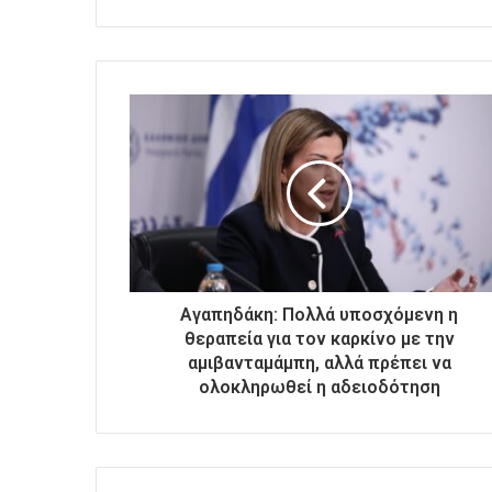
ε
τ
ε
τ
η
ν
η
λ
ε
κ
τ
ρ
ο
Αγαπηδάκη: Πολλά υποσχόμενη η
ν
θεραπεία για τον καρκίνο με την
ι
αμιβανταμάμπη, αλλά πρέπει να
κ
ολοκληρωθεί η αδειοδότηση
ή
σ
α
ς
δ