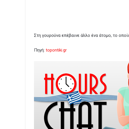
Στη γουρούνα επέβαινε άλλο ένα άτομο, το οπο
Πηγή:
topontiki.gr