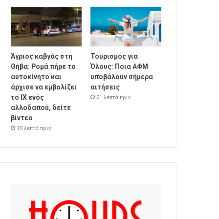
Άγριος καβγάς στη
Τουρισμός για
Θήβα: Ρομά πήρε το
Όλους: Ποια ΑΦΜ
αυτοκίνητο και
υποβάλουν σήμερα
άρχισε να εμβολίζει
αιτήσεις
το ΙΧ ενός
21 λεπτά πρίν
αλλοδαπού, δείτε
βίντεο
15 λεπτά πρίν