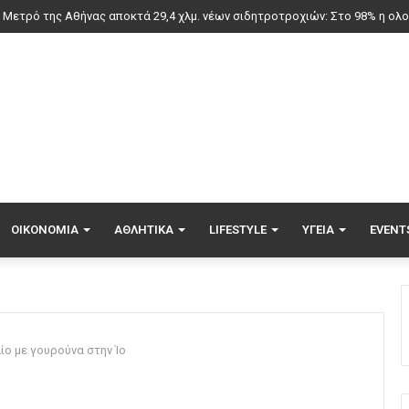
ατροπή με Ιωαννίδη στη Σπόρτινγκ – Το περιστατικό που του… ανοίγει το
ΟΙΚΟΝΟΜΊΑ
ΑΘΛΗΤΙΚΆ
LIFESTYLE
ΥΓΕΊΑ
EVENT
ο με γουρούνα στην Ίο