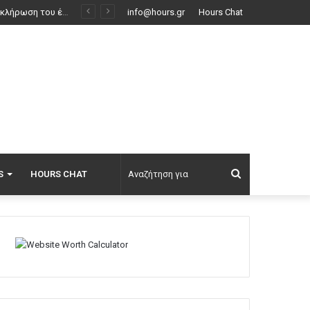
ν δρόμο
info@hours.gr
Hours Chat
Αναζήτηση
S
HOURS CHAT
για