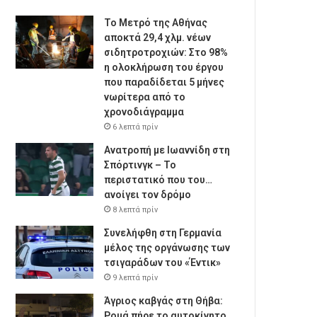
Το Μετρό της Αθήνας
αποκτά 29,4 χλμ. νέων
σιδητροτροχιών: Στο 98%
η ολοκλήρωση του έργου
που παραδίδεται 5 μήνες
νωρίτερα από το
χρονοδιάγραμμα
6 λεπτά πρίν
Ανατροπή με Ιωαννίδη στη
Σπόρτινγκ – Το
περιστατικό που του…
ανοίγει τον δρόμο
8 λεπτά πρίν
Συνελήφθη στη Γερμανία
μέλος της οργάνωσης των
τσιγαράδων του «Έντικ»
9 λεπτά πρίν
Άγριος καβγάς στη Θήβα:
Ρομά πήρε το αυτοκίνητο