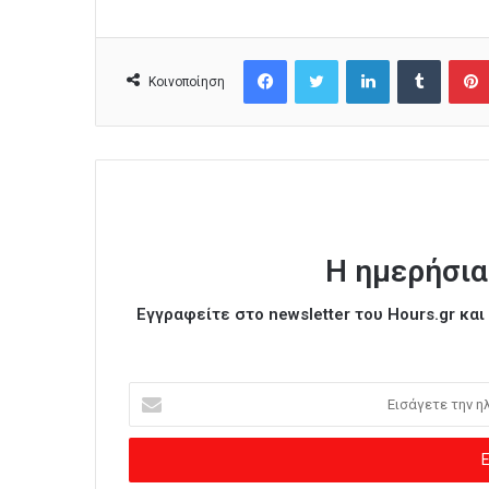
Facebook
Twitter
LinkedIn
Tumblr
Κοινοποίηση
Η ημερήσια
Εγγραφείτε στο newsletter του Hours.gr κα
Ε
ι
σ
ά
γ