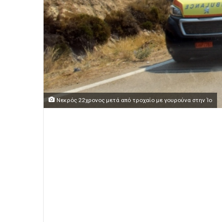
Νεκρός 22χρονος μετά από τροχαίο με γουρούνα στην Ίο