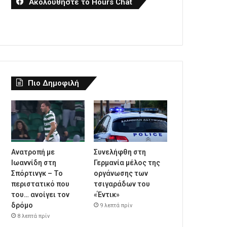
Ακολουθήστε το Hours Chat
Πιο Δημοφιλή
Ανατροπή με
Συνελήφθη στη
Ιωαννίδη στη
Γερμανία μέλος της
Σπόρτινγκ – Το
οργάνωσης των
περιστατικό που
τσιγαράδων του
του… ανοίγει τον
«Έντικ»
δρόμο
9 λεπτά πρίν
8 λεπτά πρίν