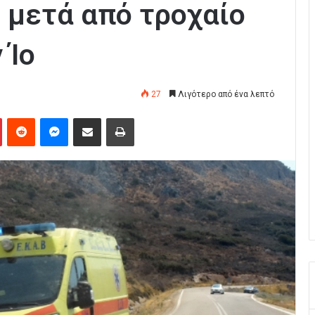
 μετά από τροχαίο
 Ίο
27
Λιγότερο από ένα λεπτό
Pinterest
Reddit
Messenger
Κοινοποίηση μέσω Email
Εκτύπωση